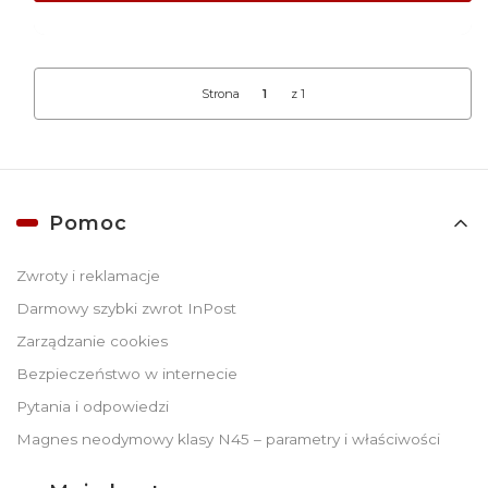
Strona
z 1
Linki w stopce
Pomoc
Zwroty i reklamacje
Darmowy szybki zwrot InPost
Zarządzanie cookies
Bezpieczeństwo w internecie
Pytania i odpowiedzi
Magnes neodymowy klasy N45 – parametry i właściwości