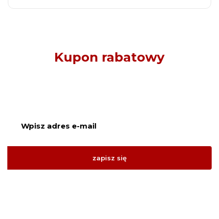
Kupon rabatowy
Zapisz się, a otrzymasz co kilka tygodni kod rabatowy - np. 20%
zniżki na topowe produkty
zapisz się
Zapisując się, akceptujesz nasz
Regulamin
(w zakresie dotyczącym
Newslettera). Przetwarzanie danych odbywa się zgodnie z
Polityką
prywatności
.