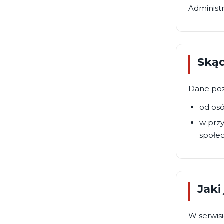
Administ
Skąd
Dane poz
od osó
w przy
społe
Jaki
W serwis