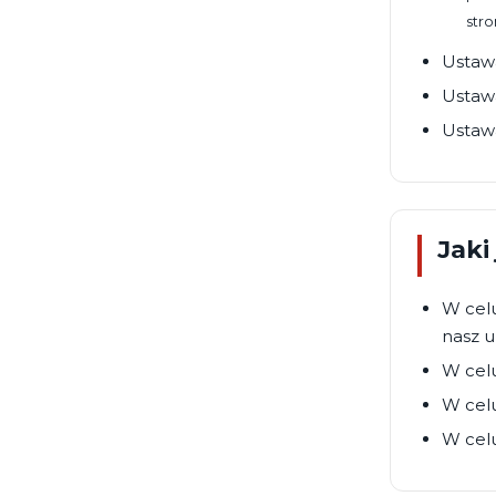
stro
Ustawa
Ustawa
Ustawa
Jaki
W celu
nasz u
W celu
W cel
W celu