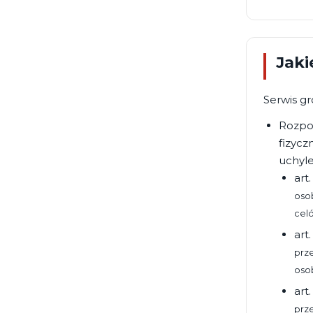
Jaki
Serwis g
Rozpor
fizyc
uchyle
art.
oso
cel
art.
prze
oso
art. 
prz