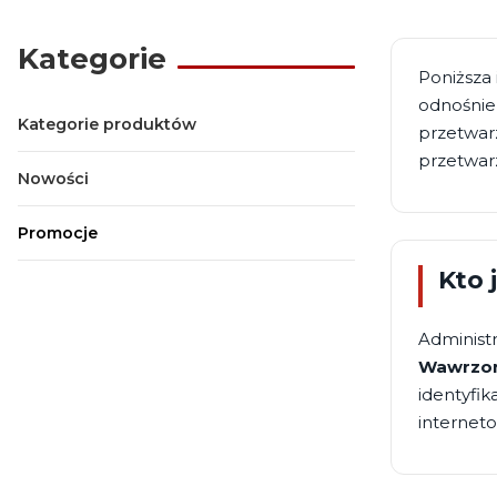
Kategorie
Poniższa 
odnośnie
Kategorie produktów
przetwar
przetwar
Nowości
Promocje
Koniec menu
Kto 
Administ
Wawrzo
identyfik
interne