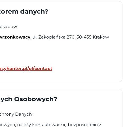
atorem danych?
sposobów
awrzonkowscy
, ul. Zakopiańska 270, 30-435 Kraków
syhunter.pl/pl/contact
anych Osobowych?
Ochrony Danych.
owych, należy kontaktować się bezpośrednio z