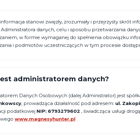
informacja stanowi zwięzły, zrozumiały i przejrzysty skrót 
 Administratora danych, celu i sposobu przetwarzania dan
zaniem, w formie wymaganej do spełnienia obowiązku in
zania i podmiotów uczestniczących w tym procesie dostępn
jest administratorem danych?
ratorem Danych Osobowych (dalej Administrator) jest spół
nkowscy
, prowadząca działalność pod adresem:
ul. Zakop
acji podatkowej
NIP: 6793279602
, świadcząca usługi dro
towego
www.magnesyhunter.pl