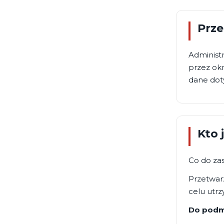
Prze
Administr
przez okr
dane doty
Kto 
Co do zas
Przetwar
celu utrz
Do podmi