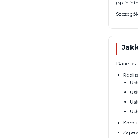
(Np. imię i
Szczegół
Jaki
Dane oso
Realiza
Usł
Usł
Usł
Usł
Komun
Zapewn