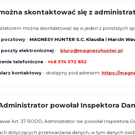
można skontaktować się z administr
stratorem można skontaktować się w jeden z poniższych 
 pocztowy
-
MAGNESY HUNTER S.C. Klaudia i Marcin W
 poczty elektronicznej
-
biuro@magnesyhunter.pl
zenie telefoniczne
-
+48 574 572 852
larz kontaktowy
- dostępny pod adresem:
https://magne
Administrator powołał Inspektora D
awie Art. 37 RODO, Administrator nie powołał Inspektora 
ch dotyczących przetwarzania danych, w tym danych osob