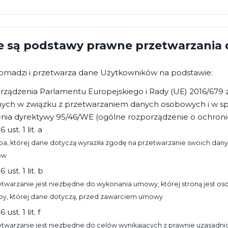
e są podstawy prawne przetwarzania
romadzi i przetwarza dane Użytkowników na podstawie:
ządzenia Parlamentu Europejskiego i Rady (UE) 2016/679 z 
znych w związku z przetwarzaniem danych osobowych i w s
nia dyrektywy 95/46/WE (ogólne rozporządzenie o ochroni
 6 ust. 1 lit. a
ba, której dane dotyczą wyraziła zgodę na przetwarzanie swoich dan
ów
 6 ust. 1 lit. b
twarzanie jest niezbędne do wykonania umowy, której stroną jest oso
by, której dane dotyczą, przed zawarciem umowy
6 ust. 1 lit. f
etwarzanie jest niezbędne do celów wynikających z prawnie uzasadnio