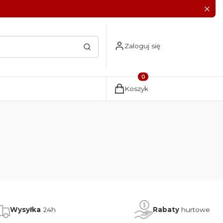
Zaloguj się
Wyczyść
Szukaj
Produkty w koszyku: 0. Zoba
Koszyk
Wysyłka
24h
Rabaty
hurtowe