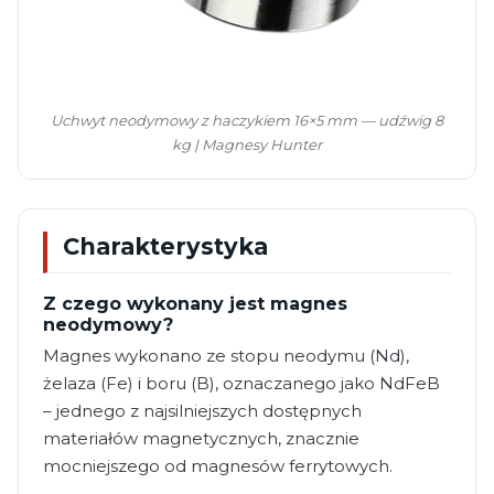
Uchwyt neodymowy z haczykiem 16×5 mm — udźwig 8
kg | Magnesy Hunter
Charakterystyka
Z czego wykonany jest magnes
neodymowy?
Magnes wykonano ze stopu neodymu (Nd),
żelaza (Fe) i boru (B), oznaczanego jako NdFeB
– jednego z najsilniejszych dostępnych
materiałów magnetycznych, znacznie
mocniejszego od magnesów ferrytowych.