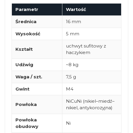
Parametr
Wartość
Średnica
16 mm
Wysokość
5 mm
uchwyt sufitowy z
Kształt
haczykiem
Udźwig
~8 kg
Waga / szt.
7,5 g
Gwint
M4
NiCuNi (nikiel–miedź–
Powłoka
nikiel, antykorozyjna)
Powłoka
Ni
obudowy