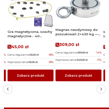
Magnes neodymowy do
Gra magnetyczna, szachy
Ma
poszukiwań 2×430 kg —
magnetyczne - 40
lo
uchwyt boczny i górny |
magnesów
prz
Magnesy Hunter
Cena promocyjna
309,00 zł
cz
Cena promocyjna
a
45,00 zł
Cena regularna:
359,00 zł
-14%
Cena regularna:
55,00 zł
-18%
-13%
Cen
Najniższa cena:
349,00 zł
-11%
Najniższa cena:
55,00 zł
-18%
-13%
Najn
Zobacz produkt
Zobacz produkt