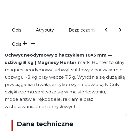
Opis
Atrybuty
Bezpieczeństwo
Komen
Opis
Uchwyt neodymowy z haczykiem 16×5 mm —
udźwig 8 kg | Magnesy Hunter
marki Hunter to silny
magnes neodymowy uchwyt sufitowy z haczykiem o
udźwigu ~8 kg przy wadze 7,5 g. Wyróżnia się dużą siłą
przyciągania i trwałą, antykorozyjną powłoką NiCuNi,
dzięki czemu sprawdza się w majsterkowaniu,
modelarstwie, rękodziele, reklamie oraz
zastosowaniach przemysłowych.
Dane techniczne