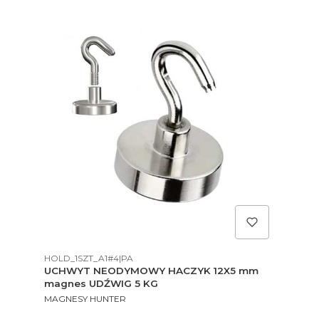
Kod produktu
Kod
HOLD_1SZT_A1#4|PA
HOL
m
UCHWYT NEODYMOWY HACZYK 12X5 mm
UC
magnes UDŹWIG 5 KG
ma
PRODUCENT
PR
MAGNESY HUNTER
MA