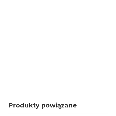
4.97
Liczba ocen: 29
Oceń i opisz
Wyświetlane są wszystkie opinie (pozytywne i negatywne). Opinie pochodzą
jedynie od Klientów, którzy kupili dany produkt. Weryfikujemy to następująco,
opinie mogą być dodawane przez zalogowanych Użytkowników, nastepnie
są sprawdzane pod kątem, czy dana osoba zakupiła produkt w naszym
sklepie. Jeśli zakupiła opinia jest publikowana.
Produkty powiązane