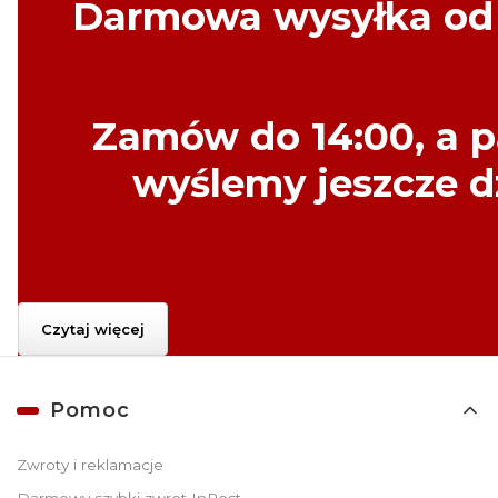
Darmowa wysyłka
o
Zamów do
14:00
, a 
wyślemy
jeszcze dz
Czytaj więcej
Linki w stopce
Pomoc
Zwroty i reklamacje
Darmowy szybki zwrot InPost