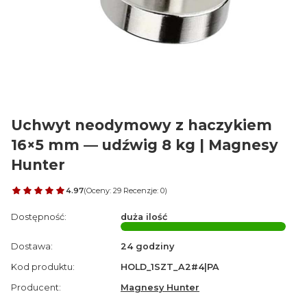
Uchwyt neodymowy z haczykiem
16×5 mm — udźwig 8 kg | Magnesy
Hunter
4.97
(Oceny: 29 Recenzje: 0)
Przejdź do sekcji Opinie
Dostępność:
duża ilość
Dostawa:
24 godziny
Kod produktu:
HOLD_1SZT_A2#4|PA
Producent:
Magnesy Hunter