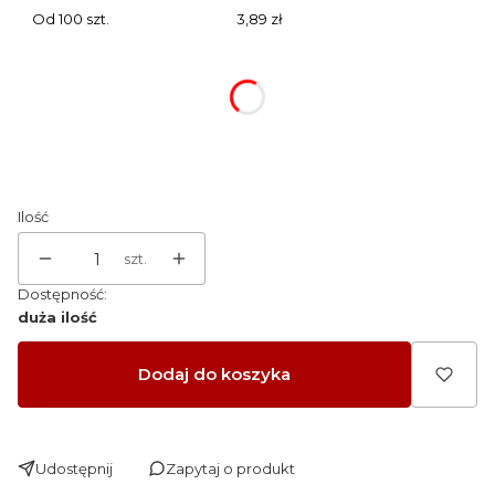
Od 100 szt.
3,89 zł
Wybierz wariant produktu:
Poszczególne warianty mogą różnić się ceną
Ilość
szt.
Dostępność:
duża ilość
Dodaj do koszyka
Udostępnij
Zapytaj o produkt