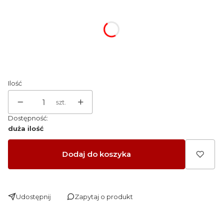
Wybierz wariant produktu:
Poszczególne warianty mogą różnić się ceną
Ilość
szt.
Dostępność:
duża ilość
Dodaj do koszyka
Udostępnij
Zapytaj o produkt