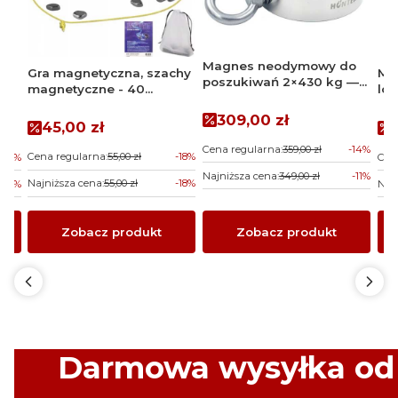
Magnes neodymowy do
Gra magnetyczna, szachy
Ma
poszukiwań 2×430 kg —
magnetyczne - 40
lo
uchwyt boczny i górny |
magnesów
prz
Magnesy Hunter
Cena promocyjna
309,00 zł
cz
Cena promocyjna
a
45,00 zł
Cena regularna:
359,00 zł
-14%
Cena regularna:
55,00 zł
-18%
-13%
Cen
Najniższa cena:
349,00 zł
-11%
Najniższa cena:
55,00 zł
-18%
-13%
Najn
Zobacz produkt
Zobacz produkt
Darmowa wysyłka
o