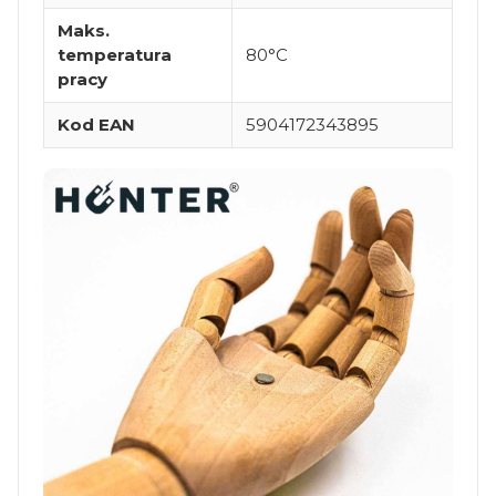
Maks.
temperatura
80°C
pracy
Kod EAN
5904172343895