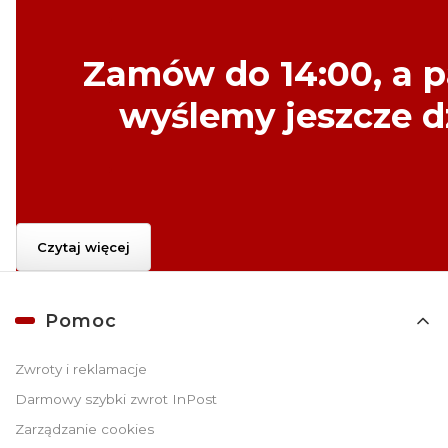
Zamów do
14:00
, a 
wyślemy
jeszcze dz
Czytaj więcej
Linki w stopce
Pomoc
Zwroty i reklamacje
Darmowy szybki zwrot InPost
Zarządzanie cookies