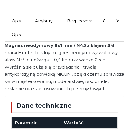
Opis
Atrybuty
Bezpieczeństwo
Komen
Opis
Magnes neodymowy 8x1 mm / N45 z klejem 3M
marki Hunter to silny magnes neodymowy walcowy
klasy N45 o udźwigu ~ 0,4 kg przy wadze 0,4 g.
Wyróżnia się dużą siłą przyciągania i trwałą,
antykorozyjną powłoką NiCuNi, dzięki czemu sprawdza
się w majsterkowaniu, modelarstwie, rękodziele,
reklamie oraz zastosowaniach przemysłowych.
Dane techniczne
Parametr
Wartość