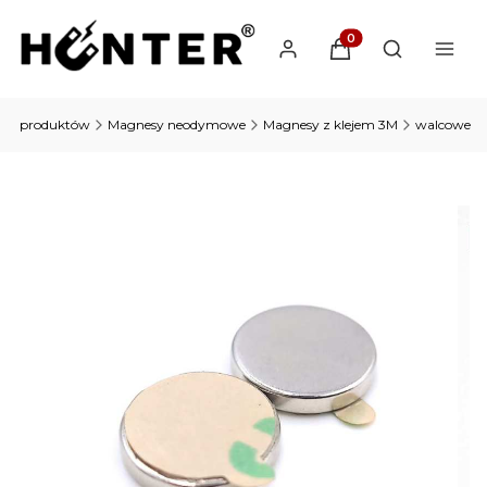
Produkty w koszyku: 
Otwórz wysz
rie produktów
Magnesy neodymowe
Magnesy z klejem 3M
walcowe