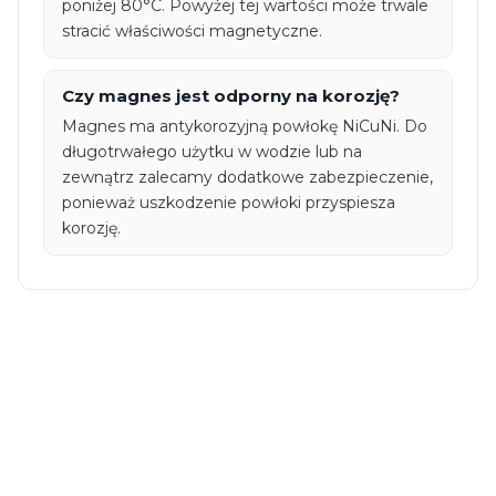
poniżej 80°C. Powyżej tej wartości może trwale
stracić właściwości magnetyczne.
Czy magnes jest odporny na korozję?
Magnes ma antykorozyjną powłokę NiCuNi. Do
długotrwałego użytku w wodzie lub na
zewnątrz zalecamy dodatkowe zabezpieczenie,
ponieważ uszkodzenie powłoki przyspiesza
korozję.
Średnica [przedział]:
Średnica
6,0 mm < 10 mm
Wysokość [przedział]: