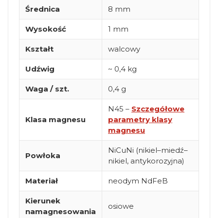
Średnica
8 mm
Wysokość
1 mm
Kształt
walcowy
Udźwig
~ 0,4 kg
Waga / szt.
0,4 g
N45 –
Szczegółowe
Klasa magnesu
parametry klasy
magnesu
NiCuNi (nikiel–miedź–
Powłoka
nikiel, antykorozyjna)
Materiał
neodym NdFeB
Kierunek
osiowe
namagnesowania