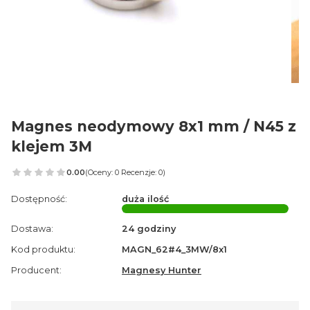
Magnes neodymowy 8x1 mm / N45 z
klejem 3M
0.00
(Oceny: 0 Recenzje: 0)
Przejdź do sekcji Opinie
Dostępność:
duża ilość
Dostawa:
24 godziny
Kod produktu:
MAGN_62#4_3MW/8x1
Producent:
Magnesy Hunter