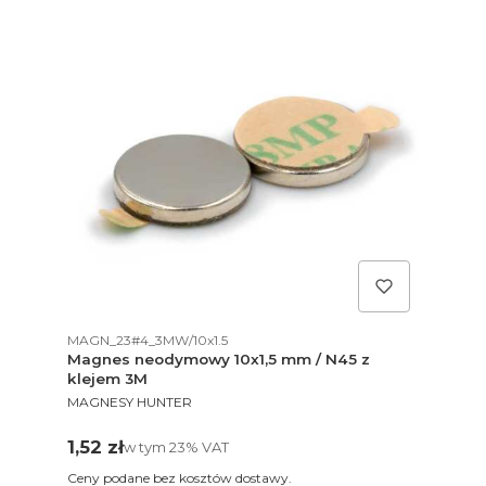
Kod produktu
Kod
MAGN_23#4_3MW/10x1.5
MAG
jem
Magnes neodymowy 10x1,5 mm / N45 z
Ma
klejem 3M
kl
PRODUCENT
PR
MAGNESY HUNTER
MA
Cena brutto
Ce
1,52 zł
1,6
w tym %s VAT
w tym
23%
VAT
Ceny podane bez kosztów dostawy.
Cen