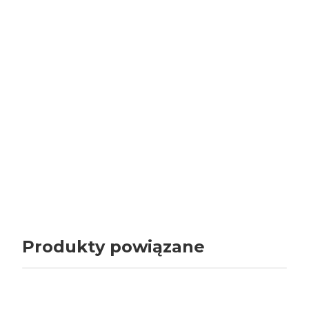
Oceń i opisz
0.00
Liczba ocen: 0
Wyświetlane są wszystkie opinie (pozytywne i negatywne). Opinie pochodzą
jedynie od Klientów, którzy kupili dany produkt. Weryfikujemy to następująco,
opinie mogą być dodawane przez zalogowanych Użytkowników, nastepnie
są sprawdzane pod kątem, czy dana osoba zakupiła produkt w naszym
sklepie. Jeśli zakupiła opinia jest publikowana.
Produkty powiązane